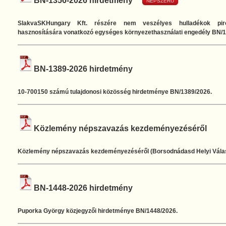
BN-1356-2026 hirdetmény
NÉPSZERŰ
SlakvaSKHungary Kft. részére nem veszélyes hulladékok piro
hasznosítására vonatkozó egységes környezethasználati engedély BN/1
BN-1389-2026 hirdetmény
10-700150 számú tulajdonosi közösség hirdetménye BN/1389/2026.
Közlemény népszavazás kezdeményezéséről
Közlemény népszavazás kezdeményezéséről (Borsodnádasd Helyi Válasz
BN-1448-2026 hirdetmény
Puporka György közjegyzői hirdetménye BN/1448/2026.