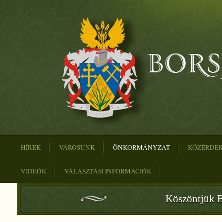
HÍREK
VÁROSUNK
ÖNKORMÁNYZAT
KÖZÉRDE
VIDEÓK
VÁLASZTÁSI INFORMÁCIÓK
Köszöntjük B