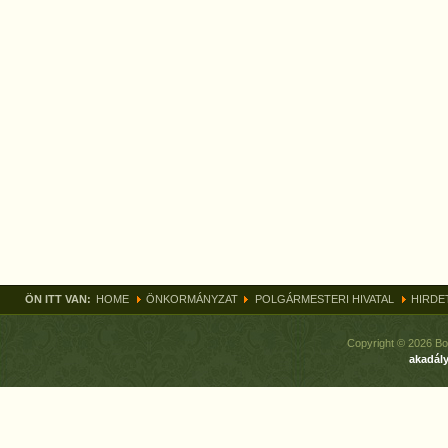
ÖN ITT VAN:
HOME
ÖNKORMÁNYZAT
POLGÁRMESTERI HIVATAL
HIRDE
Copyright © 2026 Bo
akadály