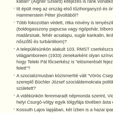
katlan" (Aigner Szilárd) kifejezés is ránk vonatk
Itt épült meg az ország első tűzihorganyzó és
Hammerstein Péter jóvoltából?
Több fokozottan védett, ritka növény is tenyész
(boldogasszony papucsa vagy rigópohár, bíboro
madársisak, fehér acsalapu, sugár kankalin, ikrá
nőszőfű és turbánliliom)?
A településünkön alakult 103. RMST cserkészcs
világjamboreen (1933) zenekarként olyan színv
hogy Teleki Pál főcserkész is "elösmerését feje
felett"?
A szocializmusban közismertté vált "Vörös Csep
szereplő Büchler József szociáldemokrata poli
született?
A vidékünkön fennmaradt népmonda szerint, Vidr
helyi Csurgó-völgy egyik tölgyfája tövében ásta e
Kossuth Lajos lapjában, két ízben is a hazai ipar