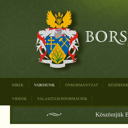
HÍREK
VÁROSUNK
ÖNKORMÁNYZAT
KÖZÉRDE
VIDEÓK
VÁLASZTÁSI INFORMÁCIÓK
Köszöntjük B