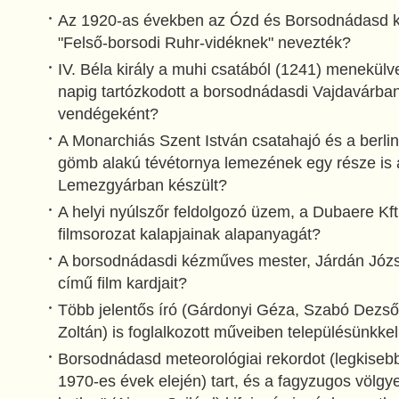
Az 1920-as években az Ózd és Borsodnádasd kö
"Felső-borsodi Ruhr-vidéknek" nevezték?
IV. Béla király a muhi csatából (1241) menekülv
napig tartózkodott a borsodnádasdi Vajdavárban
vendégeként?
A Monarchiás Szent István csatahajó és a berlin
gömb alakú tévétornya lemezének egy része is
Lemezgyárban készült?
A helyi nyúlszőr feldolgozó üzem, a Dubaere Kft. 
filmsorozat kalapjainak alapanyagát?
A borsodnádasdi kézműves mester, Járdán Józs
című film kardjait?
Több jelentős író (Gárdonyi Géza, Szabó Dezső
Zoltán) is foglalkozott műveiben településünkke
Borsodnádasd meteorológiai rekordot (legkisebb 
1970-es évek elején) tart, és a fagyzugos völgy