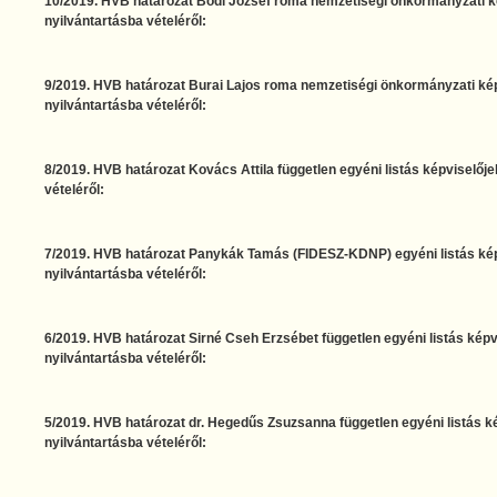
10/2019. HVB határozat Bódi József roma nemzetiségi önkormányzati ké
nyilvántartásba vételéről:
9/2019. HVB határozat Burai Lajos roma nemzetiségi önkormányzati képv
nyilvántartásba vételéről:
8/2019. HVB határozat Kovács Attila független egyéni listás képviselőjel
vételéről:
7/2019. HVB határozat Panykák Tamás (FIDESZ-KDNP) egyéni listás képv
nyilvántartásba vételéről:
6/2019. HVB határozat Sirné Cseh Erzsébet független egyéni listás képvi
nyilvántartásba vételéről:
5/2019. HVB határozat dr. Hegedűs Zsuzsanna független egyéni listás ké
nyilvántartásba vételéről: