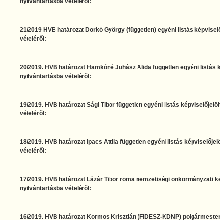
nyilvántartásba vételéről:
21/2019 HVB határozat Dorkó György (független) egyéni listás képviselő
vételéről:
20/2019. HVB határozat Hamkóné Juhász Alida független egyéni listás ké
nyilvántartásba vételéről:
19/2019. HVB határozat Sági Tibor független egyéni listás képviselőjelöl
vételéről:
18/2019. HVB határozat Ipacs Attila független egyéni listás képviselőjelö
vételéről:
17/2019. HVB határozat Lázár Tibor roma nemzetiségi önkormányzati kép
nyilvántartásba vételéről:
16/2019. HVB határozat Kormos Krisztián (FIDESZ-KDNP) polgármesterje