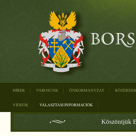
HÍREK
VÁROSUNK
ÖNKORMÁNYZAT
KÖZÉRDE
VIDEÓK
VÁLASZTÁSI INFORMÁCIÓK
Köszöntjük B