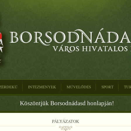
ZÉRDEKŰ
INTÉZMÉNYEK
MŰVELŐDÉS
SPORT
TU
Köszöntjük Borsodnádasd honlapján!
PÁLYÁZATOK