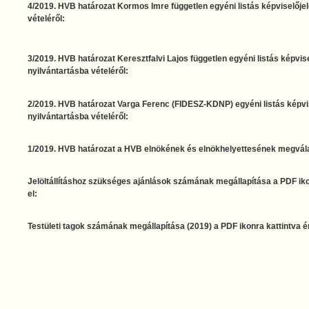
4/2019. HVB határozat Kormos Imre független egyéni listás képviselőjel
vételéről:
3/2019. HVB határozat Keresztfalvi Lajos független egyéni listás képvise
nyilvántartásba vételéről:
2/2019. HVB határozat Varga Ferenc (FIDESZ-KDNP) egyéni listás képvis
nyilvántartásba vételéről:
1/2019. HVB határozat a HVB elnökének és elnökhelyettesének megvála
Jelöltállításhoz szükséges ajánlások számának megállapítása a PDF iko
el:
Testületi tagok számának megállapítása (2019) a PDF ikonra kattintva ér