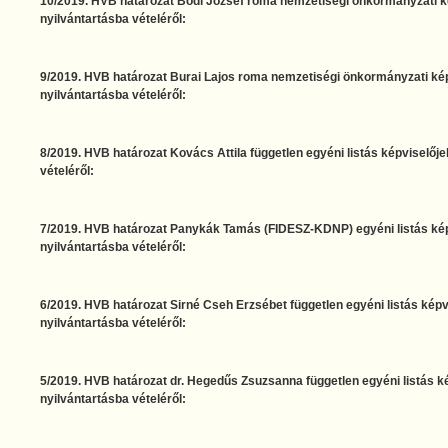
10/2019. HVB határozat Bódi József roma nemzetiségi önkormányzati ké
nyilvántartásba vételéről:
9/2019. HVB határozat Burai Lajos roma nemzetiségi önkormányzati képv
nyilvántartásba vételéről:
8/2019. HVB határozat Kovács Attila független egyéni listás képviselőjel
vételéről:
7/2019. HVB határozat Panykák Tamás (FIDESZ-KDNP) egyéni listás képv
nyilvántartásba vételéről:
6/2019. HVB határozat Sirné Cseh Erzsébet független egyéni listás képvi
nyilvántartásba vételéről:
5/2019. HVB határozat dr. Hegedűs Zsuzsanna független egyéni listás ké
nyilvántartásba vételéről: