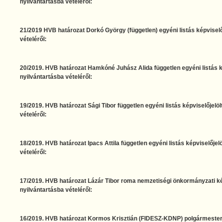
nyilvántartásba vételéről:
21/2019 HVB határozat Dorkó György (független) egyéni listás képviselő
vételéről:
20/2019. HVB határozat Hamkóné Juhász Alida független egyéni listás ké
nyilvántartásba vételéről:
19/2019. HVB határozat Sági Tibor független egyéni listás képviselőjelöl
vételéről:
18/2019. HVB határozat Ipacs Attila független egyéni listás képviselőjelö
vételéről:
17/2019. HVB határozat Lázár Tibor roma nemzetiségi önkormányzati kép
nyilvántartásba vételéről:
16/2019. HVB határozat Kormos Krisztián (FIDESZ-KDNP) polgármesterje