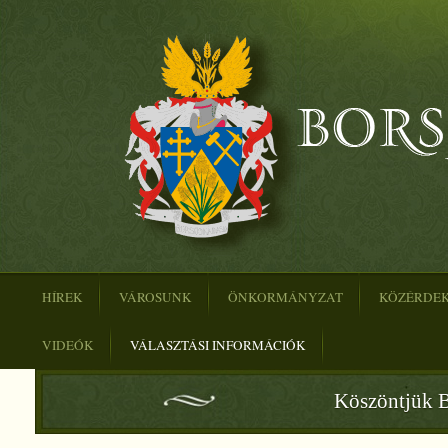
HÍREK
VÁROSUNK
ÖNKORMÁNYZAT
KÖZÉRDE
VIDEÓK
VÁLASZTÁSI INFORMÁCIÓK
Köszöntjük B