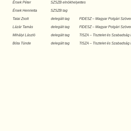
Érsek Péter
SZSZB elnökhelyettes
Érsek Henrietta
SZSZB tag
Tatai Zsolt
delegált tag
FIDESZ
–
Magyar Polgári Szöve
Lázár Tamás
delegált tag
FIDESZ
–
Magyar Polgári Szöve
Mihályi László
delegált tag
TISZA – Tisztelet és Szabadság 
Bóta Tünde
delegált tag
TISZA – Tisztelet és Szabadság 