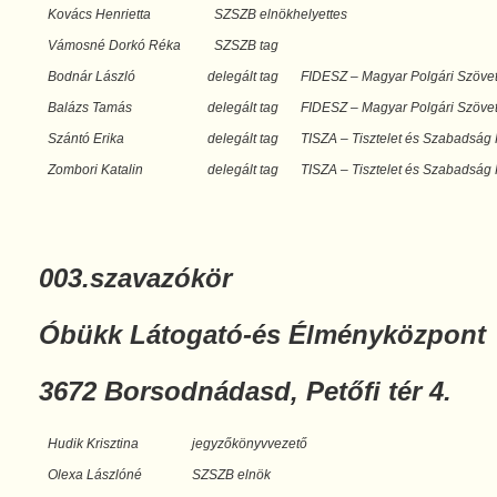
Kovács Henrietta
SZSZB elnökhelyettes
Vámosné Dorkó Réka
SZSZB tag
Bodnár László
delegált tag
FIDESZ – Magyar Polgári Szöve
Balázs Tamás
delegált tag
FIDESZ – Magyar Polgári Szöve
Szántó Erika
delegált tag
TISZA – Tisztelet és Szabadság 
Zombori Katalin
delegált tag
TISZA – Tisztelet és Szabadság 
003.szavazókör
Óbükk Látogató-és Élményközpont
3672 Borsodnádasd, Petőfi tér 4.
Hudik Krisztina
jegyzőkönyvvezető
Olexa Lászlóné
SZSZB elnök