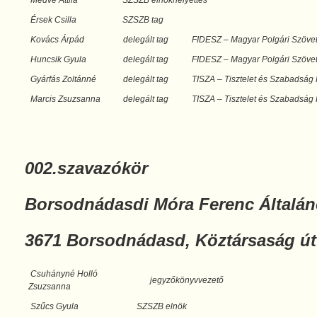
Medve Attila
SZSZB elnökhelyettes
Érsek Csilla
SZSZB tag
Kovács Árpád
delegált tag
FIDESZ – Magyar Polgári Szöve
Huncsik Gyula
delegált tag
FIDESZ – Magyar Polgári Szöve
Gyárfás Zoltánné
delegált tag
TISZA – Tisztelet és Szabadság 
Marcis Zsuzsanna
delegált tag
TISZA – Tisztelet és Szabadság 
002.szavazókör
Borsodnádasdi Móra Ferenc Általán
3671 Borsodnádasd, Köztársaság út
Csuhányné Holló
jegyzőkönyvvezető
Zsuzsanna
Szűcs Gyula
SZSZB elnök