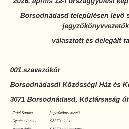
2026. április 12-i országgyűlési ké
Borsodnádasd településen lévő 
jegyzőkönyvvezetők
választott és delegált t
001.szavazókör
Borsodnádasdi Közösségi Ház és K
3671 Borsodnádasd, Köztársaság út
Erdei Sarolta
jegyzőkönyvvezető
Gyárfás Vencel
SZSZB elnök