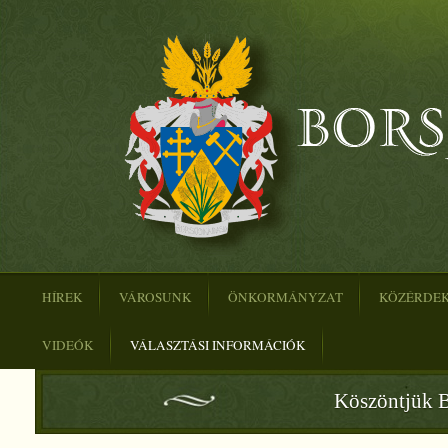
HÍREK
VÁROSUNK
ÖNKORMÁNYZAT
KÖZÉRDE
VIDEÓK
VÁLASZTÁSI INFORMÁCIÓK
Köszöntjük B