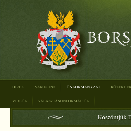
HÍREK
VÁROSUNK
ÖNKORMÁNYZAT
KÖZÉRDE
VIDEÓK
VÁLASZTÁSI INFORMÁCIÓK
Köszöntjük B