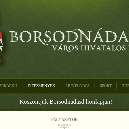
ZÉRDEKŰ
INTÉZMÉNYEK
MŰVELŐDÉS
SPORT
TU
Köszöntjük Borsodnádasd honlapján!
PÁLYÁZATOK