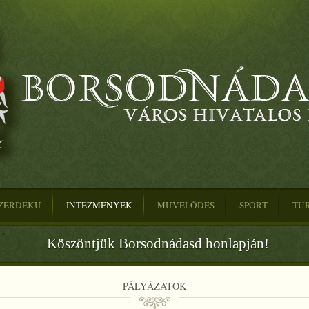
ZÉRDEKŰ
INTÉZMÉNYEK
MŰVELŐDÉS
SPORT
TU
Köszöntjük Borsodnádasd honlapján!
PÁLYÁZATOK