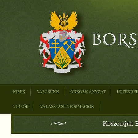
HÍREK
VÁROSUNK
ÖNKORMÁNYZAT
KÖZÉRDE
VIDEÓK
VÁLASZTÁSI INFORMÁCIÓK
Köszöntjük B