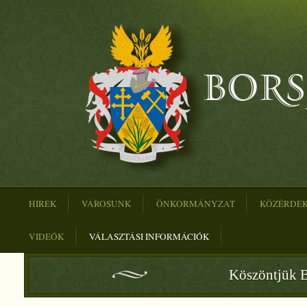
HÍREK
VÁROSUNK
ÖNKORMÁNYZAT
KÖZÉRDE
VIDEÓK
VÁLASZTÁSI INFORMÁCIÓK
Köszöntjük B