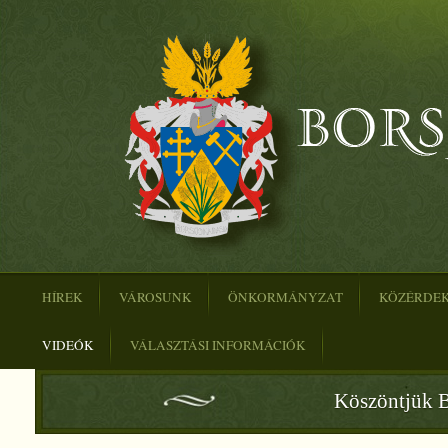
HÍREK
VÁROSUNK
ÖNKORMÁNYZAT
KÖZÉRDE
VIDEÓK
VÁLASZTÁSI INFORMÁCIÓK
Köszöntjük B