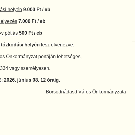
tási helyén
9.000 Ft / eb
helyezés
7.000 Ft / eb
yv pótlás
500 Ft / eb
artózkodási helyén
lesz elvégezve.
os Önkormányzat portáján lehetséges,
-334 vagy személyesen.
ő:
2026. június 08. 12 óráig.
Borsodnádasd Város Önkormányzata