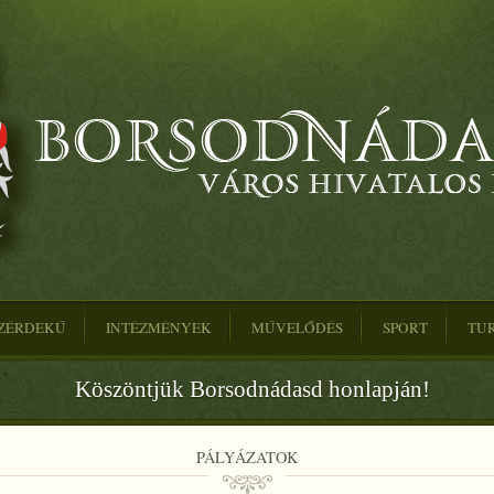
ZÉRDEKŰ
INTÉZMÉNYEK
MŰVELŐDÉS
SPORT
TU
Köszöntjük Borsodnádasd honlapján!
PÁLYÁZATOK