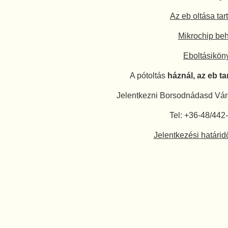
Az eb oltása tar
Mikrochip be
Eboltásikön
A pótoltás
háznál, az eb t
Jelentkezni Borsodnádasd Vár
Tel: +36-48/442
Jelentkezési határid